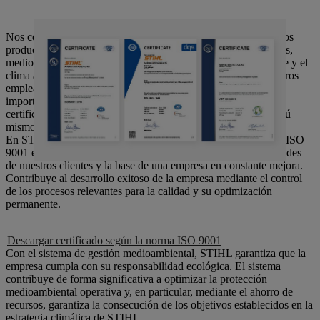
Nos comprometemos a desarrollar, producir y distribuir nuestros
productos de alta calidad respetando los estándares económicos,
medioambientales y sociales. La protección del medioambiente y el
clima a un alto nivel, así como la salud y la seguridad de nuestros
empleados en el lugar de trabajo, son objetivos igualmente
importantes para nosotros. Así lo confirman año tras año las
certificaciones de instituciones independientes. Compruébalo tú
mismo.
En STIHL, el sistema de
gestión de la calidad según la norma ISO
9001 es un componente importante para satisfacer las necesidades
de nuestros clientes y la base de una empresa en constante mejora.
Contribuye al desarrollo exitoso de la empresa mediante el control
de los procesos relevantes para la calidad y su optimización
permanente.
Descargar certificado según la norma ISO 9001
Con el sistema de gestión medioambiental, STIHL garantiza que la
empresa cumpla con su responsabilidad ecológica. El sistema
contribuye de forma significativa a optimizar la protección
medioambiental operativa y, en particular, mediante el ahorro de
recursos, garantiza la consecución de los objetivos establecidos en la
estrategia climática de STIHL.