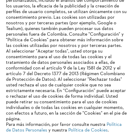
personalizados, incluido el análisis del comportamiento de
los usuarios, la eficacia de la publicidad y la creación de
perfiles de usuario completos, se utilizan únicamente con su
consentimiento previo. Las cookies son utilizadas por
nosotros y por terceras partes (por ejemplo, Google o
Tealium), quienes también pueden procesar sus datos
personales fuera de Colombia. Consulte "Configuración" y
"Política de Cookies" para obtener más información sobre
las cookies utilizadas por nosotros y por terceras partes.
Al seleccionar "Aceptar todas", usted otorga su
consentimiento para el uso de todas las cookies y el
tratamiento de datos personales asociados a ellas, de
conformidad con el artículo 9 de la Ley 1581 de 2012 y el
artículo 7 del Decreto 1377 de 2013 (Régimen Colombiano
de Protección de Datos). Al seleccionar "Rechazar todas"
usted rechaza el uso de cualquier cookie que no sea
estrictamente necesaria. En “Configuración” puede aceptar
o rechazar el uso de cookies de forma individual. Usted
Pie de imprenta
Política de privacidad
puede retirar su consentimiento para el uso de cookies
Información sobre cookies
individuales o de todas las cookies en cualquier momento,
con efectos a futuro, en la sección de "Cookies" en el pie de
ANDREAS STIHL AG & Co. KG ©2023
página.
Para más información, por favor consulte nuestra
Política
de Datos Personales
y nuestra
Política de Cookies
.