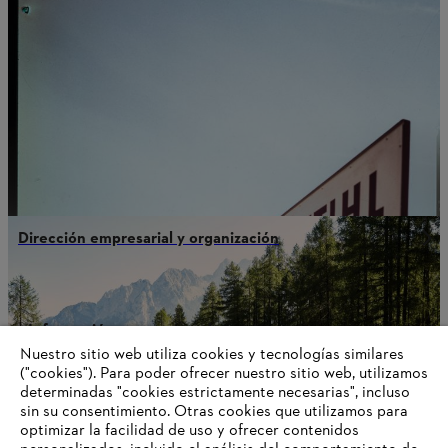
Dirección empresarial y organización
Información para proveedores
Productos
Nuestro sitio web utiliza cookies y tecnologías similares
Contacto
("cookies"). Para poder ofrecer nuestro sitio web, utilizamos
Carrera profesional
determinadas "cookies estrictamente necesarias", incluso
Sistema de denuncia de irregularidades
sin su consentimiento. Otras cookies que utilizamos para
optimizar la facilidad de uso y ofrecer contenidos