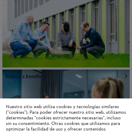
Cultura y beneficios
Información para proveedores
Nuestro sitio web utiliza cookies y tecnologías similares
Productos
("cookies"). Para poder ofrecer nuestro sitio web, utilizamos
Contacto
Carrera profesional
determinadas "cookies estrictamente necesarias", incluso
Sistema de denuncia de irregularidades
sin su consentimiento. Otras cookies que utilizamos para
optimizar la facilidad de uso y ofrecer contenidos