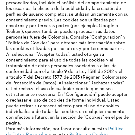
personalizados, incluido el análisis del comportamiento de
los usuarios, la eficacia de la publicidad y la creación de
perfiles de usuario completos, se utilizan únicamente con su
consentimiento previo. Las cookies son utilizadas por
nosotros y por terceras partes (por ejemplo, Google o
Tealium), quienes también pueden procesar sus datos
personales fuera de Colombia. Consulte "Configuración" y
"Política de Cookies" para obtener más información sobre
las cookies utilizadas por nosotros y por terceras partes.
Al seleccionar "Aceptar todas", usted otorga su
consentimiento para el uso de todas las cookies y el
tratamiento de datos personales asociados a ellas, de
conformidad con el artículo 9 de la Ley 1581 de 2012 y el
artículo 7 del Decreto 1377 de 2013 (Régimen Colombiano
de Protección de Datos). Al seleccionar "Rechazar todas"
usted rechaza el uso de cualquier cookie que no sea
estrictamente necesaria. En “Configuración” puede aceptar
o rechazar el uso de cookies de forma individual. Usted
puede retirar su consentimiento para el uso de cookies
Pie de imprenta
Política de privacidad
individuales o de todas las cookies en cualquier momento,
Información sobre cookies
con efectos a futuro, en la sección de "Cookies" en el pie de
ANDREAS STIHL AG & Co. KG ©2023
página.
Para más información, por favor consulte nuestra
Política
de Datos Personales
y nuestra
Política de Cookies
.