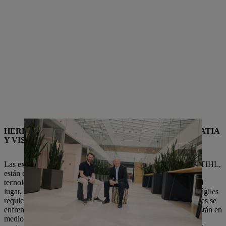
HERE FOR LEADERSHIP – LIDERANDO CON EMPATIA
Y VISION.
Las exigencias a las empresas de todo el mundo, así como a STIHL,
están cambiando rápidamente. La digitalización, el cambio
tecnológico, los modos de trabajo flexibles en el tiempo y en el
lugar, los nuevos conceptos de lugar de trabajo y los métodos ágiles
requieren una comprensión adaptada del liderazgo. Los gerentes se
enfrentan a desafíos en dos lados. Por un lado, ellos mismos están en
medio de este cambio. Por otro, se encargan de orientar a sus