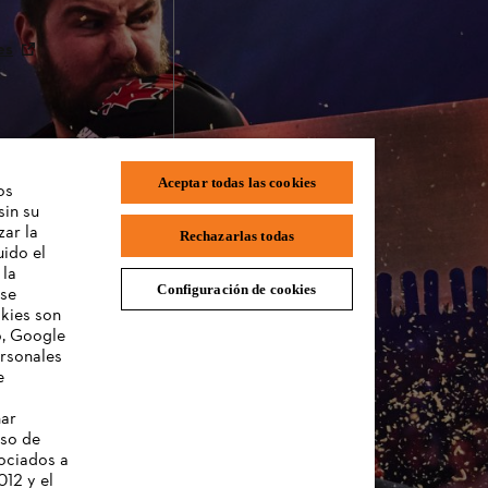
es
Aceptar todas las cookies
os
sin su
zar la
Rechazarlas todas
uido el
 la
Configuración de cookies
 se
okies son
o, Google
mación sobre cookies
ersonales
e
nar
uso de
sociados a
012 y el