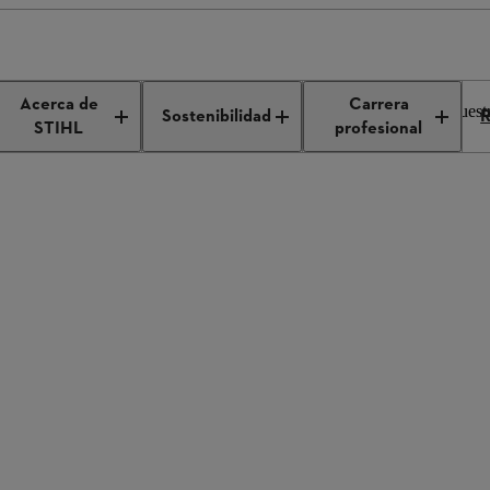
prensa
Acerca de
Carrera
 empresa. Si tienes alguna pregunta o necesitas información sobre nuest
Sostenibilidad
R
STIHL
profesional