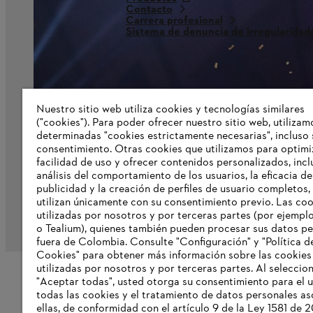
Contacto
Carrera profesional
Sistema de denuncia de irregularidad
Nuestro sitio web utiliza cookies y tecnologías similares
("cookies"). Para poder ofrecer nuestro sitio web, utilizam
determinadas "cookies estrictamente necesarias", incluso 
consentimiento. Otras cookies que utilizamos para optimi
facilidad de uso y ofrecer contenidos personalizados, incl
análisis del comportamiento de los usuarios, la eficacia de
publicidad y la creación de perfiles de usuario completos,
utilizan únicamente con su consentimiento previo. Las co
utilizadas por nosotros y por terceras partes (por ejempl
Pie de imprenta
Política de privacidad
Infor
o Tealium), quienes también pueden procesar sus datos p
fuera de Colombia. Consulte "Configuración" y "Política d
Cookies" para obtener más información sobre las cookies
utilizadas por nosotros y por terceras partes. Al seleccio
"Aceptar todas", usted otorga su consentimiento para el 
todas las cookies y el tratamiento de datos personales a
ellas, de conformidad con el artículo 9 de la Ley 1581 de 2