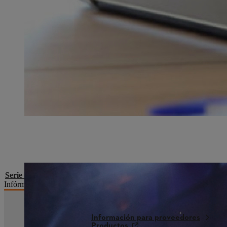
Serie STIHL Timbersports®
Infórmate sobre la categoría reina de la tala deportiva de madera e
Información para proveedores
Productos