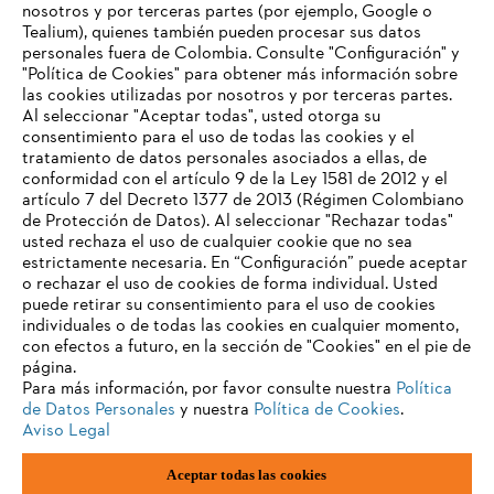
nosotros y por terceras partes (por ejemplo, Google o
Tealium), quienes también pueden procesar sus datos
personales fuera de Colombia. Consulte "Configuración" y
"Política de Cookies" para obtener más información sobre
las cookies utilizadas por nosotros y por terceras partes.
Al seleccionar "Aceptar todas", usted otorga su
consentimiento para el uso de todas las cookies y el
tratamiento de datos personales asociados a ellas, de
conformidad con el artículo 9 de la Ley 1581 de 2012 y el
artículo 7 del Decreto 1377 de 2013 (Régimen Colombiano
de Protección de Datos). Al seleccionar "Rechazar todas"
usted rechaza el uso de cualquier cookie que no sea
estrictamente necesaria. En “Configuración” puede aceptar
o rechazar el uso de cookies de forma individual. Usted
puede retirar su consentimiento para el uso de cookies
individuales o de todas las cookies en cualquier momento,
con efectos a futuro, en la sección de "Cookies" en el pie de
Pie de imprenta
Política de privacidad
página.
Información sobre cookies
Para más información, por favor consulte nuestra
Política
de Datos Personales
y nuestra
Política de Cookies
.
ANDREAS STIHL AG & Co. KG ©2023
Aviso Legal
Aceptar todas las cookies