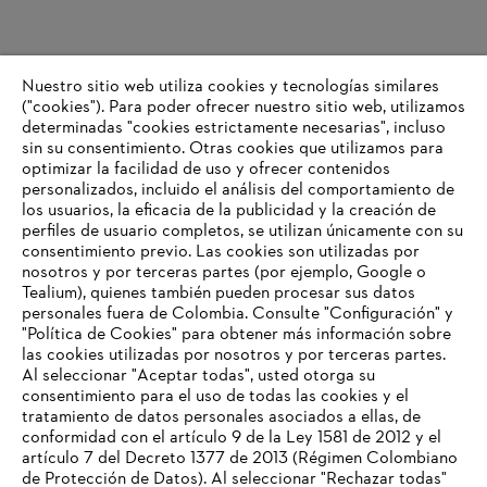
Nuestro sitio web utiliza cookies y tecnologías similares
("cookies"). Para poder ofrecer nuestro sitio web, utilizamos
determinadas "cookies estrictamente necesarias", incluso
Cultura y beneficios
sin su consentimiento. Otras cookies que utilizamos para
optimizar la facilidad de uso y ofrecer contenidos
personalizados, incluido el análisis del comportamiento de
los usuarios, la eficacia de la publicidad y la creación de
Información para proveedores
perfiles de usuario completos, se utilizan únicamente con su
Productos
consentimiento previo. Las cookies son utilizadas por
Contacto
nosotros y por terceras partes (por ejemplo, Google o
Carrera profesional
Tealium), quienes también pueden procesar sus datos
Sistema de denuncia de irregularidades
personales fuera de Colombia. Consulte "Configuración" y
"Política de Cookies" para obtener más información sobre
las cookies utilizadas por nosotros y por terceras partes.
Al seleccionar "Aceptar todas", usted otorga su
consentimiento para el uso de todas las cookies y el
tratamiento de datos personales asociados a ellas, de
conformidad con el artículo 9 de la Ley 1581 de 2012 y el
artículo 7 del Decreto 1377 de 2013 (Régimen Colombiano
de Protección de Datos). Al seleccionar "Rechazar todas"