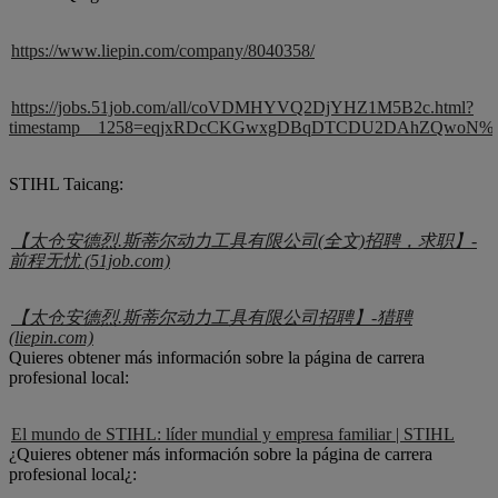
https://www.liepin.com/company/8040358/
https://jobs.51job.com/all/coVDMHYVQ2DjYHZ1M5B2c.html?
timestamp__1258=eqjxRDcCKGwxgDBqDTCDU2DAhZQwoN%3De
STIHL Taicang:
【太仓安德烈.斯蒂尔动力工具有限公司(全文)招聘，求职】-
前程无忧 (51job.com)
【太仓安德烈.斯蒂尔动力工具有限公司招聘】-猎聘
(liepin.com)
Quieres obtener más información sobre la página de carrera
profesional local:
El mundo de STIHL: líder mundial y empresa familiar | STIHL
¿Quieres obtener más información sobre la página de carrera
profesional local¿: