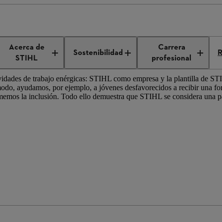
promiso social
Acerca de
Carrera
Sostenibilidad
R
STIHL
profesional
vidades de trabajo enérgicas: STIHL como empresa y la plantilla de 
modo, ayudamos, por ejemplo, a jóvenes desfavorecidos a recibir una fo
emos la inclusión. Todo ello demuestra que STIHL se considera una par