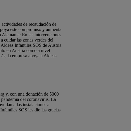
s actividades de recaudación de
 apoya este compromiso y aumenta
n Alemania: En las intervenciones
a cuidar las zonas verdes del
y Aldeas Infantiles SOS de Austria
nto en Austria como a nivel
emás, la empresa apoya a Aldeas
rg y, con una donación de 5000
la pandemia del coronavirus. La
udan a las instalaciones a
nfantiles SOS les dio las gracias