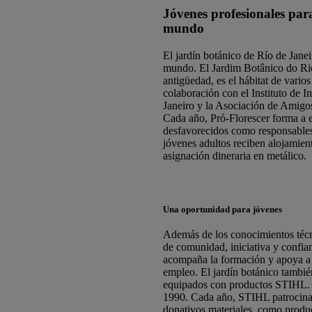
Jóvenes profesionales par
mundo
El jardín botánico de Río de Janei
mundo. El Jardim Botânico do Rio
antigüedad, es el hábitat de varios
colaboración con el Instituto de I
Janeiro y la Asociación de Amigos
Cada año, Pró-Florescer forma a 
desfavorecidos como responsables 
jóvenes adultos reciben alojamien
asignación dineraria en metálico.
Una oportunidad para jóvenes
Además de los conocimientos técni
de comunidad, iniciativa y confia
acompaña la formación y apoya a 
empleo. El jardín botánico también
equipados con productos STIHL. S
1990. Cada año, STIHL patrocina
donativos materiales, como produc