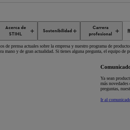
Acerca de
Carrera
Sostenibilidad
R
STIHL
profesional
s de prensa actuales sobre la empresa y nuestro programa de producto
mera mano y de gran actualidad. Si tienes alguna pregunta, el equipo de 
Comunicado 
Ya sean product
más novedades d
preguntas, nues
Ir al comunicad