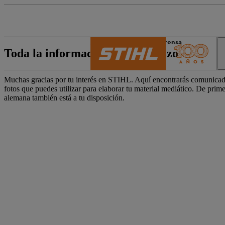
El mundo de STIHL
Prensa
Toda la información de un vistazo
Muchas gracias por tu interés en STIHL. Aquí encontrarás comunicado
fotos que puedes utilizar para elaborar tu material mediático. De pri
alemana también está a tu disposición.