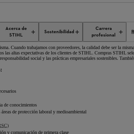
oveedores
Acerca de
Carrera
Sostenibilidad
R
STIHL
profesional
misma. Cuando trabajamos con proveedores, la calidad debe ser la misma
s las altas expectativas de los clientes de STIHL. Compras STIHL sel
esponsabilidad social y las prácticas empresariales sostenibles. Tambié
:
ecesarios
cia de conocimientos
s áreas de protección laboral y medioambiental
(RSC)
ción y comunicación de primera clase