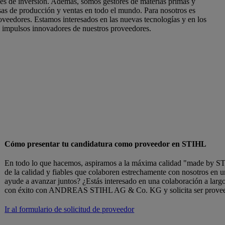
nes de inversión. Además, somos gestores de materias primas y
as de producción y ventas en todo el mundo. Para nosotros es
oveedores. Estamos interesados en las nuevas tecnologías y en los
 impulsos innovadores de nuestros proveedores.
Cómo presentar tu candidatura como proveedor en STIHL
En todo lo que hacemos, aspiramos a la máxima calidad "made by STI
de la calidad y fiables que colaboren estrechamente con nosotros en u
ayude a avanzar juntos? ¿Estás interesado en una colaboración a larg
con éxito con ANDREAS STIHL AG & Co. KG y solicita ser provee
Ir al formulario de solicitud de proveedor