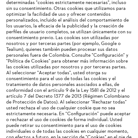
determinadas "cookies estrictamente necesarias", incluso
Compromiso social
sin su consentimiento. Otras cookies que utilizamos para
optimizar la facilidad de uso y ofrecer contenidos
personalizados, incluido el análisis del comportamiento de
los usuarios, la eficacia de la publicidad y la creación de
Información para proveedores
perfiles de usuario completos, se utilizan únicamente con su
Productos
consentimiento previo. Las cookies son utilizadas por
Contacto
nosotros y por terceras partes (por ejemplo, Google o
Carrera profesional
Tealium), quienes también pueden procesar sus datos
Sistema de denuncia de irregularidades
personales fuera de Colombia. Consulte "Configuración" y
"Política de Cookies" para obtener más información sobre
las cookies utilizadas por nosotros y por terceras partes.
Al seleccionar "Aceptar todas", usted otorga su
consentimiento para el uso de todas las cookies y el
tratamiento de datos personales asociados a ellas, de
conformidad con el artículo 9 de la Ley 1581 de 2012 y el
artículo 7 del Decreto 1377 de 2013 (Régimen Colombiano
de Protección de Datos). Al seleccionar "Rechazar todas"
usted rechaza el uso de cualquier cookie que no sea
estrictamente necesaria. En “Configuración” puede aceptar
o rechazar el uso de cookies de forma individual. Usted
puede retirar su consentimiento para el uso de cookies
individuales o de todas las cookies en cualquier momento,
con efectos a futuro, en la sección de "Cookies" en el pie de