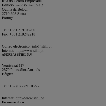
Rua do Centro Empresarial
Edifício 3 – Piso 0 – Loja 2
Quinta da Belour
2710-693 Sintra
Portugal
Tel.: +351 219108200
Fax: +351 219242218
Correo electrónico:
info@stihl.pt
Internet:
http://www.stihl.pt
ANDREAS STIHL N.V.
Veurtstraat 117
2870 Puurs-Sint-Amands
Bélgica
Tel.: +32 (0) 2 89 10 277
Internet:
http://www.stihl.be
Unikomerc d.o.o.