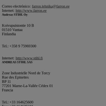
Correo electrónico:
farron.tehnika@farron.ee
Internet:
http://www.farron.ee
Andreas STIHL Oy
Koivupuistontie 10 B
01510 Vantaa
Finlandia
Tel.: +358 9 75969300
Internet:
http://www.stihl.fi
ANDREAS STIHL SAS
Zone Industrielle Nord de Torcy
Rue des Epinettes
BP 11
77201 Marne-La-Vallée Cédex 01
Francia
Tel.: +33 164625600