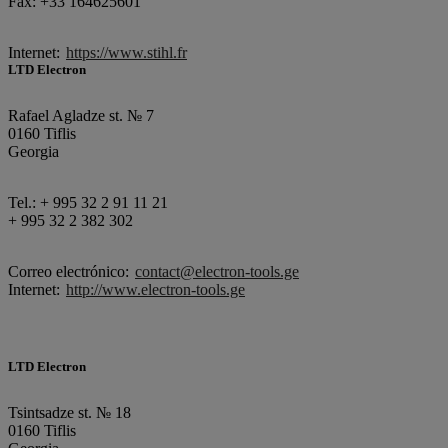
Fax: +33 164625601
Internet:
https://www.stihl.fr
LTD Electron
Rafael Agladze st. № 7
0160 Tiflis
Georgia
Tel.: + 995 32 2 91 11 21
+ 995 32 2 382 302
Correo electrónico:
contact@electron-tools.ge
Internet:
http://www.electron-tools.ge
LTD Electron
Tsintsadze st. № 18
0160 Tiflis