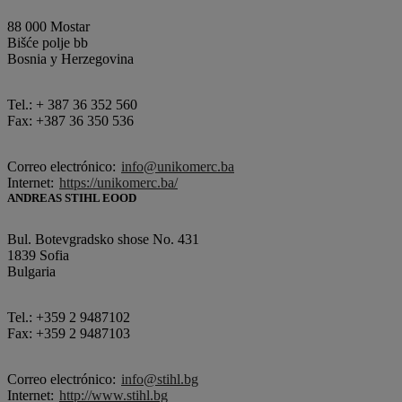
88 000 Mostar
Bišće polje bb
Bosnia y Herzegovina
Tel.: + 387 36 352 560
Fax: +387 36 350 536
Correo electrónico:
info@unikomerc.ba
Internet:
https://unikomerc.ba/
ANDREAS STIHL EOOD
Bul. Botevgradsko shose No. 431
1839 Sofia
Bulgaria
Tel.: +359 2 9487102
Fax: +359 2 9487103
Correo electrónico:
info@stihl.bg
Internet:
http://www.stihl.bg