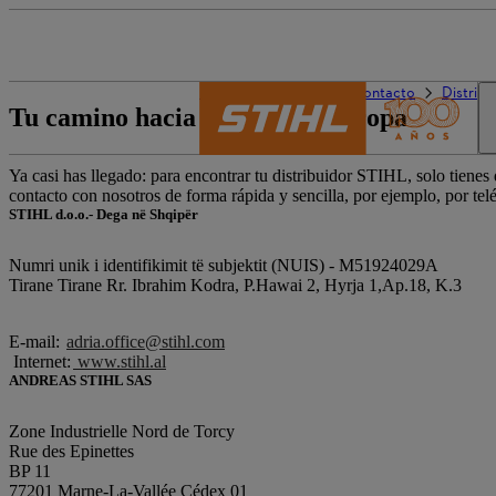
El mundo de STIHL
Contacto
Distrib
Tu camino hacia STIHL en Europa
Ya casi has llegado: para encontrar tu distribuidor STIHL, solo tienes
contacto con nosotros de forma rápida y sencilla, por ejemplo, por te
STIHL d.o.o.- Dega në Shqipër
Numri unik i identifikimit të subjektit (NUIS) - M51924029A
Tirane Tirane Rr. Ibrahim Kodra, P.Hawai 2, Hyrja 1,Ap.18, K.3
E-mail:
adria.office@stihl.com
Internet:
www.stihl.al
ANDREAS STIHL SAS
Zone Industrielle Nord de Torcy
Rue des Epinettes
BP 11
77201 Marne-La-Vallée Cédex 01