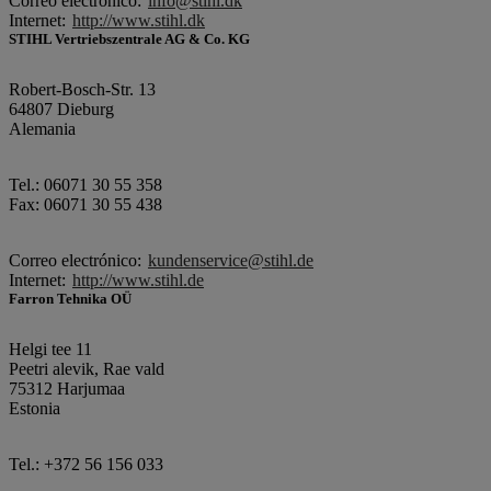
Correo electrónico:
info@stihl.dk
Internet:
http://www.stihl.dk
STIHL Vertriebszentrale AG & Co. KG
Robert-Bosch-Str. 13
64807 Dieburg
Alemania
Tel.: 06071 30 55 358
Fax: 06071 30 55 438
Correo electrónico:
kundenservice@stihl.de
Internet:
http://www.stihl.de
Farron Tehnika OÜ
Helgi tee 11
Peetri alevik, Rae vald
75312 Harjumaa
Estonia
Tel.: +372 56 156 033