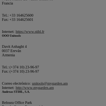
Francia
Tel.: +33 164625600
Fax: +33 164625601
Internet:
https://www.stihl.fr
OOO Unitools
Davit Anhaght 4
0037 Ereván
Armenia
Tel.: (+374 10) 23-96-97
Fax: (+374 10) 23-96-97
Correo electrónico:
unitools@mygarden.am
Internet:
http://www.mygarden.am
Andreas STIHL, S.A.
Beloura Office Park