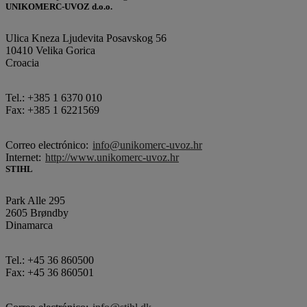
UNIKOMERC-UVOZ d.o.o.
Ulica Kneza Ljudevita Posavskog 56
10410 Velika Gorica
Croacia
Tel.: +385 1 6370 010
Fax: +385 1 6221569
Correo electrónico:
info@unikomerc-uvoz.hr
Internet:
http://www.unikomerc-uvoz.hr
STIHL
Park Alle 295
2605 Brøndby
Dinamarca
Tel.: +45 36 860500
Fax: +45 36 860501