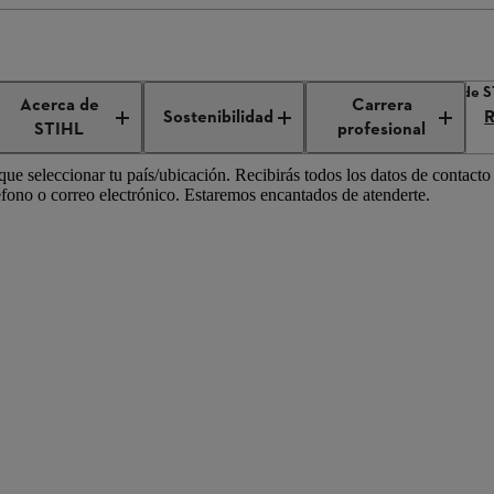
ución comercial de STIHL en todo el mundo
Distribución comercial de 
Acerca de
Carrera
Sostenibilidad
R
STIHL
profesional
 que seleccionar tu país/ubicación. Recibirás todos los datos de contact
léfono o correo electrónico. Estaremos encantados de atenderte.