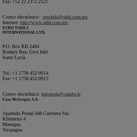
Fax: +52 22 2372 2121
Correo electrónico:
zmxinfo@stihl.com.mx
Internet:
http://www.stihl.com.mx
EURO TOOLS
INTERNATIONAL LTD.
P.O. Box RB 2484
Rodney Bay, Gros Islet
Santa Lucía
Tel.: +1 1758 452-9914
Fax: +1 1758 452-9915
Correo electrónico:
eurotools@candw.lc
Casa McGregor, S.A.
Apartado Postal 448 Carretera Sur,
Kilometro 4
Managua
Nicaragua