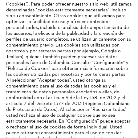
Fax: +1757 4869-324
("cookies"). Para poder ofrecer nuestro sitio web, utilizamos
determinadas "cookies estrictamente necesarias", incluso
sin su consentimiento. Otras cookies que utilizamos para
Internet:
http://www.stihlusa.com
optimizar la facilidad de uso y ofrecer contenidos
personalizados, incluido el análisis del comportamiento de
los usuarios, la eficacia de la publicidad y la creación de
perfiles de usuario completos, se utilizan únicamente con su
Información para proveedores
Productos
consentimiento previo. Las cookies son utilizadas por
Contacto
nosotros y por terceras partes (por ejemplo, Google o
Carrera profesional
Tealium), quienes también pueden procesar sus datos
Sistema de denuncia de irregularidades
personales fuera de Colombia. Consulte "Configuración" y
"Política de Cookies" para obtener más información sobre
las cookies utilizadas por nosotros y por terceras partes.
Al seleccionar "Aceptar todas", usted otorga su
consentimiento para el uso de todas las cookies y el
tratamiento de datos personales asociados a ellas, de
conformidad con el artículo 9 de la Ley 1581 de 2012 y el
artículo 7 del Decreto 1377 de 2013 (Régimen Colombiano
de Protección de Datos). Al seleccionar "Rechazar todas"
usted rechaza el uso de cualquier cookie que no sea
estrictamente necesaria. En “Configuración” puede aceptar
o rechazar el uso de cookies de forma individual. Usted
puede retirar su consentimiento para el uso de cookies