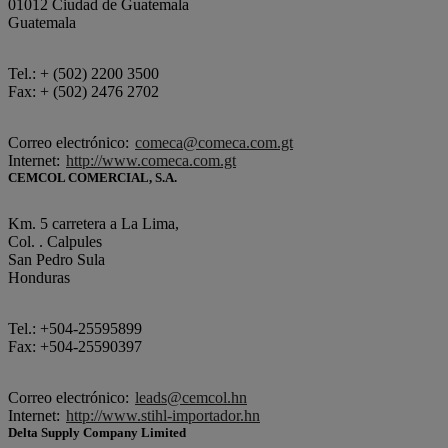
01012 Ciudad de Guatemala
Guatemala
Tel.: + (502) 2200 3500
Fax: + (502) 2476 2702
Correo electrónico:
comeca@comeca.com.gt
Internet:
http://www.comeca.com.gt
CEMCOL COMERCIAL, S.A.
Km. 5 carretera a La Lima,
Col. . Calpules
San Pedro Sula
Honduras
Tel.: +504-25595899
Fax: +504-25590397
Correo electrónico:
leads@cemcol.hn
Internet:
http://www.stihl-importador.hn
Delta Supply Company Limited