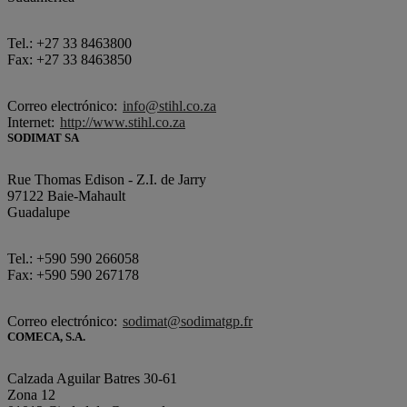
Tel.: +27 33 8463800
Fax: +27 33 8463850
Correo electrónico:
info@stihl.co.za
Internet:
http://www.stihl.co.za
SODIMAT SA
Rue Thomas Edison - Z.I. de Jarry
97122 Baie-Mahault
Guadalupe
Tel.: +590 590 266058
Fax: +590 590 267178
Correo electrónico:
sodimat@sodimatgp.fr
COMECA, S.A.
Calzada Aguilar Batres 30-61
Zona 12