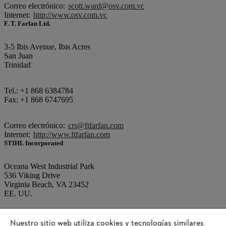
Correo electrónico:
scott.ward@osv.com.vc
Internet:
http://www.osv.com.vc
F. T. Farfan Ltd.
3-5 Ibis Avenue, Ibis Acres
San Juan
Trinidad
Tel.: +1 868 6384784
Fax: +1 868 6747695
Correo electrónico:
crs@ftfarfan.com
Internet:
http://www.ftfarfan.com
STIHL Incorporated
Oceana West Industrial Park
536 Viking Drive
Virginia Beach, VA 23452
EE. UU.
Tel.: +1 757 4869-100
Nuestro sitio web utiliza cookies y tecnologías similares