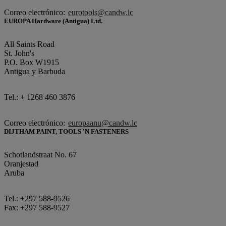
Correo electrónico:
eurotools@candw.lc
EUROPA Hardware (Antigua) Ltd.
All Saints Road
St. John's
P.O. Box W1915
Antigua y Barbuda
Tel.: + 1268 460 3876
Correo electrónico:
europaanu@candw.lc
DIJTHAM PAINT, TOOLS 'N FASTENERS
Schotlandstraat No. 67
Oranjestad
Aruba
Tel.: +297 588-9526
Fax: +297 588-9527