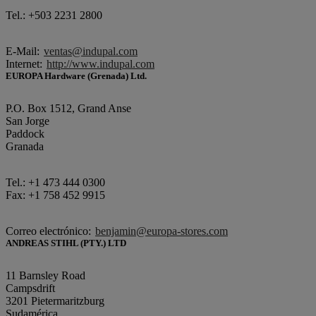
Tel.: +503 2231 2800
E-Mail:
ventas@indupal.com
Internet:
http://www.indupal.com
EUROPA Hardware (Grenada) Ltd.
P.O. Box 1512, Grand Anse
San Jorge
Paddock
Granada
Tel.: +1 473 444 0300
Fax: +1 758 452 9915
Correo electrónico:
benjamin@europa-stores.com
ANDREAS STIHL (PTY.) LTD
11 Barnsley Road
Campsdrift
3201 Pietermaritzburg
Sudamérica