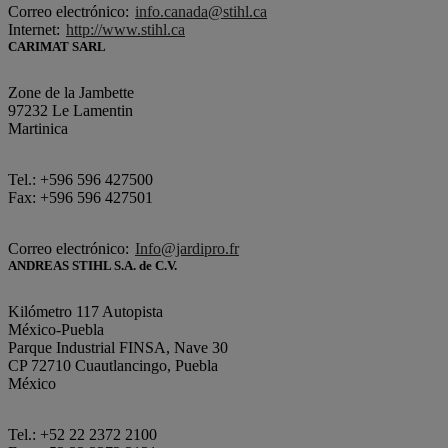
Correo electrónico:
info.canada@stihl.ca
Internet:
http://www.stihl.ca
CARIMAT SARL
Zone de la Jambette
97232 Le Lamentin
Martinica
Tel.: +596 596 427500
Fax: +596 596 427501
Correo electrónico:
Info@jardipro.fr
ANDREAS STIHL S.A. de C.V.
Kilómetro 117 Autopista
México-Puebla
Parque Industrial FINSA, Nave 30
CP 72710 Cuautlancingo, Puebla
México
Tel.: +52 22 2372 2100