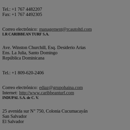
Tel.: +1 767 4482207
Fax: +1 767 4492305
Correo electrónico:
management@rcautoltd.com
LR CARIBBEAN TURF S.A.
Ave. Winston Churchill, Esq. Desiderio Arias
Ens. La Julia, Santo Domingo
República Dominicana
Tel.: +1 809-620-2406
Correo electrónico:
ediaz@grupohaina.com
Internet:
http://www.caribbeanturf.com
INDUPAL S.A. de C. V.
25 avenida sur N° 750, Colonia Cucumacayán
San Salvador
El Salvador