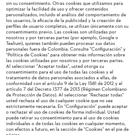
sin su consentimiento. Otras cookies que utilizamos para
optimizar la facilidad de uso y ofrecer contenidos
personalizados, incluido el análisis del comportamiento de
los usuarios, la eficacia de la publicidad y la creación de
perfiles de usuario completos, se utilizan únicamente con su
Información para proveedores
Productos
consentimiento previo. Las cookies son utilizadas por
Contacto
nosotros y por terceras partes (por ejemplo, Google o
Carrera profesional
Tealium), quienes también pueden procesar sus datos
Sistema de denuncia de irregularidades
personales fuera de Colombia. Consulte "Configuración" y
"Política de Cookies" para obtener más información sobre
las cookies utilizadas por nosotros y por terceras partes.
Al seleccionar "Aceptar todas", usted otorga su
consentimiento para el uso de todas las cookies y el
tratamiento de datos personales asociados a ellas, de
conformidad con el artículo 9 de la Ley 1581 de 2012 y el
artículo 7 del Decreto 1377 de 2013 (Régimen Colombiano
de Protección de Datos). Al seleccionar "Rechazar todas"
usted rechaza el uso de cualquier cookie que no sea
estrictamente necesaria. En “Configuración” puede aceptar
o rechazar el uso de cookies de forma individual. Usted
puede retirar su consentimiento para el uso de cookies
individuales o de todas las cookies en cualquier momento,
con efectos a futuro, en la sección de "Cookies" en el pie de