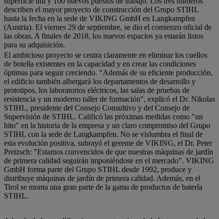
superficie útil y 100 nuevos puestos de trabajo. Los tres números
describen el mayor proyecto de construcción del Grupo STIHL
hasta la fecha en la sede de VIKING GmbH en Langkampfen
(Austria). El viernes 29 de septiembre, se dio el comienzo oficial de
las obras. A finales de 2018, los nuevos espacios ya estarán listos
para su adquisición.
El ambicioso proyecto se centra claramente en eliminar los cuellos
de botella existentes en la capacidad y en crear las condiciones
óptimas para seguir creciendo. "Además de su eficiente producción,
el edificio también albergará los departamentos de desarrollo y
prototipos, los laboratorios eléctricos, las salas de pruebas de
resistencia y un moderno taller de formación", explicó el Dr. Nikolas
STIHL, presidente del Consejo Consultivo y del Consejo de
Supervisión de STIHL. Calificó las próximas medidas como "un
hito" en la historia de la empresa y un claro compromiso del Grupo
STIHL con la sede de Langkampfen. No se vislumbra el final de
esta evolución positiva, subrayó el gerente de VIKING, el Dr. Peter
Pretzsch: "Estamos convencidos de que nuestras máquinas de jardín
de primera calidad seguirán imponiéndose en el mercado". VIKING
GmbH forma parte del Grupo STIHL desde 1992, produce y
distribuye máquinas de jardín de primera calidad. Además, en el
Tirol se monta una gran parte de la gama de productos de batería
STIHL.