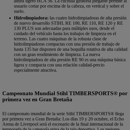
altura ligero HLA 56. La cuchilla giratoria plegable permite al
usuario cortar por encima de la cabeza, en vertical y sobre el
suelo.
Hidrolimpiadora:
las cuatro hidrolimpiadoras de alta presión
de nuevo desarrollo STIHL RE 100, RE 110, RE 120 y RE
130 PLUS son adecuadas para múltiples usos, desde el
cuidado del vehículo hasta los trabajos de limpieza en el
terreno. Las cuatro máquinas de la robusta clase de
hidrolimpiadoras compactas con una presión de trabajo de
hasta 135 bar disponen de una boquilla rotativa de alta calidad
con un gran rendimiento de limpieza. La nueva
hidrolimpiadora de alta presión RE 90 es una máquina básica
ligera y compacta con una relación calidad-precio
especialmente atractiva.
Campeonato Mundial Stihl TIMBERSPORTS® por
primera vez en Gran Bretaña
El campeonato mundial de la serie Stihl TIMBERSPORTS® llega
por primera vez a Gran Bretaña: Los días 19 y 20 octubre, el Echo
Arena de Liverpool será el escenario de la final internacional de la
temporada de la categoría reina de la tala deportiva. Los mejores