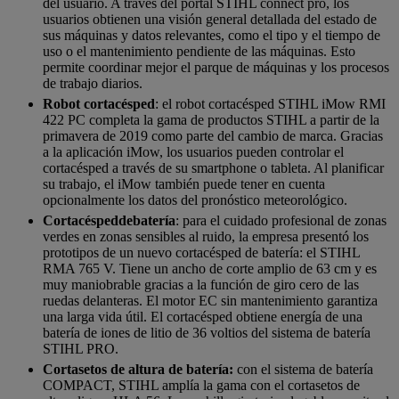
del usuario. A través del portal STIHL connect pro, los
usuarios obtienen una visión general detallada del estado de
sus máquinas y datos relevantes, como el tipo y el tiempo de
uso o el mantenimiento pendiente de las máquinas. Esto
permite coordinar mejor el parque de máquinas y los procesos
de trabajo diarios.
Robot cortacésped
: el robot cortacésped STIHL iMow RMI
422 PC completa la gama de productos STIHL a partir de la
primavera de 2019 como parte del cambio de marca. Gracias
a la aplicación iMow, los usuarios pueden controlar el
cortacésped a través de su smartphone o tableta. Al planificar
su trabajo, el iMow también puede tener en cuenta
opcionalmente los datos del pronóstico meteorológico.
Cortacésped
de
batería
: para el cuidado profesional de zonas
verdes en zonas sensibles al ruido, la empresa presentó los
prototipos de un nuevo cortacésped de batería: el STIHL
RMA 765 V. Tiene un ancho de corte amplio de 63 cm y es
muy maniobrable gracias a la función de giro cero de las
ruedas delanteras. El motor EC sin mantenimiento garantiza
una larga vida útil. El cortacésped obtiene energía de una
batería de iones de litio de 36 voltios del sistema de batería
STIHL PRO.
Cortasetos de altura de batería:
con el sistema de batería
COMPACT, STIHL amplía la gama con el cortasetos de