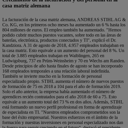
casa matriz alemana
La facturación de la casa matriz alemana, ANDREAS STIHL AG &
Co. KG, en los primeros ocho meses ha aumentado un 6 % hasta los
804 millones de euros. El empleo también ha aumentado. "Hemos
podido cubrir muchos puestos vacantes, sobre todo en las áreas de
baterías, electrónica, productos conectados y TI", explicó el Dr.
Kandziora. A 31 de agosto de 2018, 4.957 empleados trabajaban en
la casa matriz. Esto equivale a un aumento del personal del 8 %. Un
total de 3.885 empleados trabajan en Waiblingen, 265 en
Ludwigsburg, 737 en Prüm-Weinsheim y 70 en Wiechs am Randen.
Desde principios de año hasta finales de agosto se han incorporado
168 empleados temporales a una relación laboral indefinida.
También se invierte mucho en la formación de personal
especializado propio. STIHL aumenta el número de nuevos puestos
de formación de 75 en 2018 a 104 para el año de formación 2019.
Solo el año anterior, la empresa había aumentado el número de
aprendices recién contratados para el año 2018 de 60 a 75. Esto
equivale a un aumento total del 73 % en dos años. Además, STIHL
está formando un nuevo perfil profesional en forma de aprendizaje
de especialista en TI. "Nuestros empleados comprometidos son la
base del éxito empresarial. Nuestros esfuerzos en el ámbito de la
formación y nuestras inversiones en personal especializado nos dan
la fuerza para seguir creciendo en el futuro", destacó el presidente