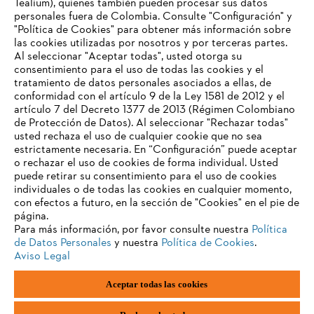
Tealium), quienes también pueden procesar sus datos
Sistema de denuncia de irregularidades
personales fuera de Colombia. Consulte "Configuración" y
"Política de Cookies" para obtener más información sobre
las cookies utilizadas por nosotros y por terceras partes.
Al seleccionar "Aceptar todas", usted otorga su
consentimiento para el uso de todas las cookies y el
tratamiento de datos personales asociados a ellas, de
conformidad con el artículo 9 de la Ley 1581 de 2012 y el
artículo 7 del Decreto 1377 de 2013 (Régimen Colombiano
de Protección de Datos). Al seleccionar "Rechazar todas"
usted rechaza el uso de cualquier cookie que no sea
estrictamente necesaria. En “Configuración” puede aceptar
o rechazar el uso de cookies de forma individual. Usted
puede retirar su consentimiento para el uso de cookies
individuales o de todas las cookies en cualquier momento,
con efectos a futuro, en la sección de "Cookies" en el pie de
página.
Para más información, por favor consulte nuestra
Política
de Datos Personales
y nuestra
Política de Cookies
.
Aviso Legal
Pie de imprenta
Política de privacidad
Aceptar todas las cookies
Información sobre cookies