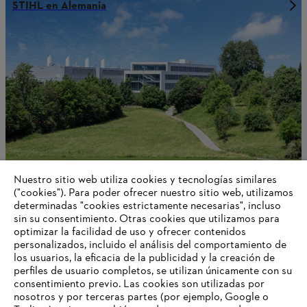
STIHL en Alemania
Nuestro sitio web utiliza cookies y tecnologías similares
("cookies"). Para poder ofrecer nuestro sitio web, utilizamos
determinadas "cookies estrictamente necesarias", incluso
Acerca de STIHL
sin su consentimiento. Otras cookies que utilizamos para
optimizar la facilidad de uso y ofrecer contenidos
personalizados, incluido el análisis del comportamiento de
los usuarios, la eficacia de la publicidad y la creación de
perfiles de usuario completos, se utilizan únicamente con su
Información para proveedores
Productos
consentimiento previo. Las cookies son utilizadas por
Contacto
nosotros y por terceras partes (por ejemplo, Google o
Carrera profesional