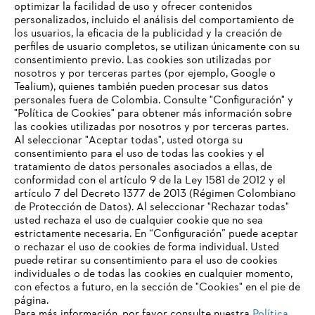
optimizar la facilidad de uso y ofrecer contenidos
personalizados, incluido el análisis del comportamiento de
los usuarios, la eficacia de la publicidad y la creación de
perfiles de usuario completos, se utilizan únicamente con su
Información para proveedores
Productos
consentimiento previo. Las cookies son utilizadas por
Contacto
nosotros y por terceras partes (por ejemplo, Google o
Carrera profesional
Tealium), quienes también pueden procesar sus datos
Sistema de denuncia de irregularidades
personales fuera de Colombia. Consulte "Configuración" y
"Política de Cookies" para obtener más información sobre
las cookies utilizadas por nosotros y por terceras partes.
Al seleccionar "Aceptar todas", usted otorga su
consentimiento para el uso de todas las cookies y el
tratamiento de datos personales asociados a ellas, de
conformidad con el artículo 9 de la Ley 1581 de 2012 y el
artículo 7 del Decreto 1377 de 2013 (Régimen Colombiano
de Protección de Datos). Al seleccionar "Rechazar todas"
usted rechaza el uso de cualquier cookie que no sea
estrictamente necesaria. En “Configuración” puede aceptar
o rechazar el uso de cookies de forma individual. Usted
puede retirar su consentimiento para el uso de cookies
individuales o de todas las cookies en cualquier momento,
con efectos a futuro, en la sección de "Cookies" en el pie de
página.
Para más información, por favor consulte nuestra
Política