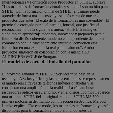
Internacionales y Formación sobre Productos en STIHL, subraya:
"Los materiales de formación virtuales y sin papel son un hito para
STIHL. Con la formación digital de STIHL, el usuario puede
aprender de forma más intensiva y está más cerca de nuestros
productos que antes. El éxito de la formación es más sostenible". El
premio fue otorgado por el eLearning Journal, que justifica el
reconocimiento de la siguiente manera: "STIHL Training es
sinónimo de aprendizaje moderno, innovador y preparado para el
futuro. Su diseño coherente, moderno e independiente del idioma,
combinado con un funcionamiento intuitivo, convierten esta
formación en una experiencia real para el alumno". Ambos
proyectos surgieron en colaboración con la agencia 3D
ALDINGER+WOLF de Stuttgart.
El modelo de corte del bolsillo del pantalón
El proyecto ganador "STIHL AR Services"* se basa en la
tecnología AR: los gráficos y las representaciones se representan en
el mundo real a través de teléfonos móviles o tabletas y se
consideran una ampliación de la realidad. La cámara busca
rastreadores ópticos en su entorno, y en el dispositivo móvil aparece
una máquina STIHL fiel al original, como la STIHL MS 500i, la
primera motosierra del mundo con inyección electrónica. Marbod
Lemke explica: "De este modo, los materiales de formación ya están
disponibles para la formación en todo el mundo antes del