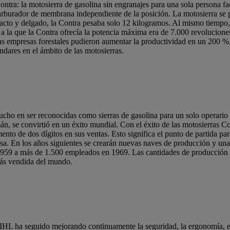
tra: la motosierra de gasolina sin engranajes para una sola persona fac
arburador de membrana independiente de la posición. La motosierra se p
acto y delgado, la Contra pesaba solo 12 kilogramos. Al mismo tiempo, 
 a la que la Contra ofrecía la potencia máxima era de 7.000 revolucione
, las empresas forestales pudieron aumentar la productividad en un 200
ándares en el ámbito de las motosierras.
ucho en ser reconocidas como sierras de gasolina para un solo operario
án, se convirtió en un éxito mundial. Con el éxito de las motosierras C
nto de dos dígitos en sus ventas. Esto significa el punto de partida par
sa. En los años siguientes se crearán nuevas naves de producción y una
 1959 a más de 1.500 empleados en 1969. Las cantidades de producció
más vendida del mundo.
IHL ha seguido mejorando continuamente la seguridad, la ergonomía, el