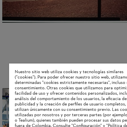
Nuestro sitio web utiliza cookies y tecnologías similares
("cookies"). Para poder ofrecer nuestro sitio web, utilizam
determinadas "cookies estrictamente necesarias", incluso 
consentimiento. Otras cookies que utilizamos para optimi
facilidad de uso y ofrecer contenidos personalizados, incl
Producción y distribución internacionales
análisis del comportamiento de los usuarios, la eficacia de
publicidad y la creación de perfiles de usuario completos,
utilizan únicamente con su consentimiento previo. Las co
utilizadas por nosotros y por terceras partes (por ejempl
Información para proveedores
o Tealium), quienes también pueden procesar sus datos p
Productos
fuera de Colombia. Consulte "Configuración" y "Política d