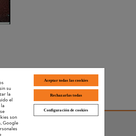
Aceptar todas las cookies
os
sin su
zar la
Rechazarlas todas
uido el
 la
Configuración de cookies
 se
okies son
o, Google
ersonales
e