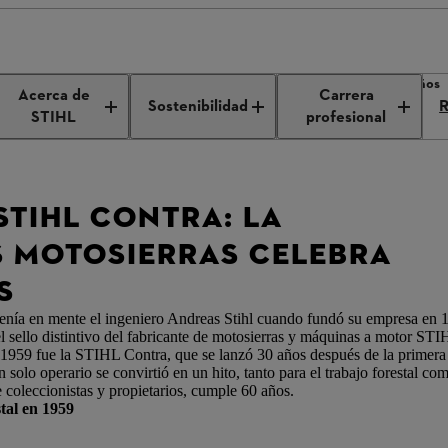
 la STIHL Contra: la leyenda de las motosierras celebra su cumpleaños
Acerca de
Carrera
Sostenibilidad
R
STIHL
profesional
STIHL CONTRA: LA
S MOTOSIERRAS CELEBRA
S
ue tenía en mente el ingeniero Andreas Stihl cuando fundó su empresa en 1
o el sello distintivo del fabricante de motosierras y máquinas a motor ST
e 1959 fue la STIHL Contra, que se lanzó 30 años después de la primer
olo operario se convirtió en un hito, tanto para el trabajo forestal co
 coleccionistas y propietarios, cumple 60 años.
tal en 1959