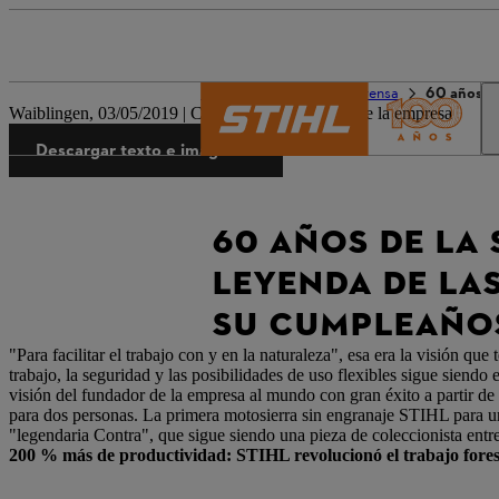
El mundo de STIHL
Prensa
60 años de
Waiblingen, 03/05/2019 | Comunicado de prensa de la empresa
Descargar texto e imágenes
60 AÑOS DE LA 
LEYENDA DE LA
SU CUMPLEAÑO
"Para facilitar el trabajo con y en la naturaleza", esa era la visión q
trabajo, la seguridad y las posibilidades de uso flexibles sigue siend
visión del fundador de la empresa al mundo con gran éxito a partir d
para dos personas. La primera motosierra sin engranaje STIHL para un s
"legendaria Contra", que sigue siendo una pieza de coleccionista entre
200 % más de productividad: STIHL revolucionó el trabajo fores