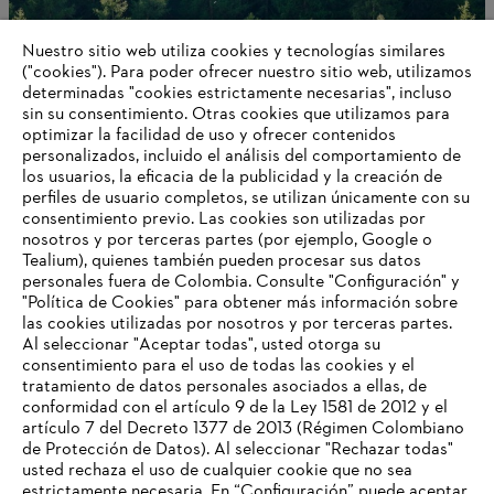
Nuestro sitio web utiliza cookies y tecnologías similares
("cookies"). Para poder ofrecer nuestro sitio web, utilizamos
determinadas "cookies estrictamente necesarias", incluso
Trabaja con nosotros
sin su consentimiento. Otras cookies que utilizamos para
optimizar la facilidad de uso y ofrecer contenidos
personalizados, incluido el análisis del comportamiento de
los usuarios, la eficacia de la publicidad y la creación de
perfiles de usuario completos, se utilizan únicamente con su
Información para proveedores
Productos
consentimiento previo. Las cookies son utilizadas por
Contacto
nosotros y por terceras partes (por ejemplo, Google o
Carrera profesional
Tealium), quienes también pueden procesar sus datos
Sistema de denuncia de irregularidades
personales fuera de Colombia. Consulte "Configuración" y
"Política de Cookies" para obtener más información sobre
las cookies utilizadas por nosotros y por terceras partes.
Al seleccionar "Aceptar todas", usted otorga su
consentimiento para el uso de todas las cookies y el
tratamiento de datos personales asociados a ellas, de
conformidad con el artículo 9 de la Ley 1581 de 2012 y el
artículo 7 del Decreto 1377 de 2013 (Régimen Colombiano
de Protección de Datos). Al seleccionar "Rechazar todas"
usted rechaza el uso de cualquier cookie que no sea
estrictamente necesaria. En “Configuración” puede aceptar