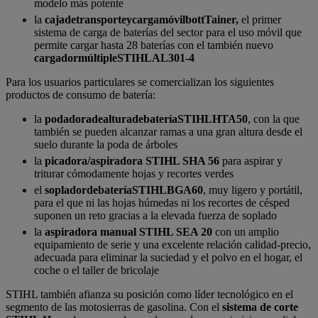
modelo más potente
la
caja
de
transporte
y
carga
móvil
bottTainer,
el primer
sistema de carga de baterías del sector para el uso móvil que
permite cargar hasta 28 baterías con el también nuevo
cargador
múltiple
STIHL
AL
301-4
Para los usuarios particulares se comercializan los siguientes
productos de consumo de batería:
la
podadora
de
altura
de
batería
STIHL
HTA
50
, con la que
también se pueden alcanzar ramas a una gran altura desde el
suelo durante la poda de árboles
la
picadora/aspiradora STIHL SHA 56
para aspirar y
triturar cómodamente hojas y recortes verdes
el
soplador
de
batería
STIHL
BGA
60
, muy ligero y portátil,
para el que ni las hojas húmedas ni los recortes de césped
suponen un reto gracias a la elevada fuerza de soplado
la
aspiradora manual STIHL SEA 20
con un amplio
equipamiento de serie y una excelente relación calidad-precio,
adecuada para eliminar la suciedad y el polvo en el hogar, el
coche o el taller de bricolaje
STIHL también afianza su posición como líder tecnológico en el
segmento de las motosierras de gasolina. Con el
sistema de corte