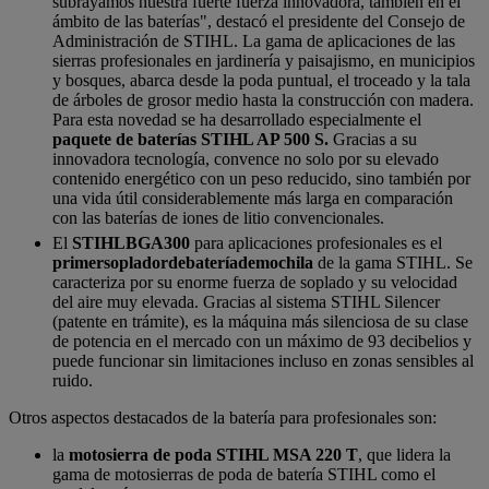
subrayamos nuestra fuerte fuerza innovadora, también en el
ámbito de las baterías", destacó el presidente del Consejo de
Administración de STIHL. La gama de aplicaciones de las
sierras profesionales en jardinería y paisajismo, en municipios
y bosques, abarca desde la poda puntual, el troceado y la tala
de árboles de grosor medio hasta la construcción con madera.
Para esta novedad se ha desarrollado especialmente el
paquete de baterías STIHL AP 500 S.
Gracias a su
innovadora tecnología, convence no solo por su elevado
contenido energético con un peso reducido, sino también por
una vida útil considerablemente más larga en comparación
con las baterías de iones de litio convencionales.
El
STIHL
BGA
300
para aplicaciones profesionales es el
primer
soplador
de
batería
de
mochila
de la gama STIHL. Se
caracteriza por su enorme fuerza de soplado y su velocidad
del aire muy elevada. Gracias al sistema STIHL Silencer
(patente en trámite), es la máquina más silenciosa de su clase
de potencia en el mercado con un máximo de 93 decibelios y
puede funcionar sin limitaciones incluso en zonas sensibles al
ruido.
Otros aspectos destacados de la batería para profesionales son:
la
motosierra de poda STIHL MSA 220 T
, que lidera la
gama de motosierras de poda de batería STIHL como el