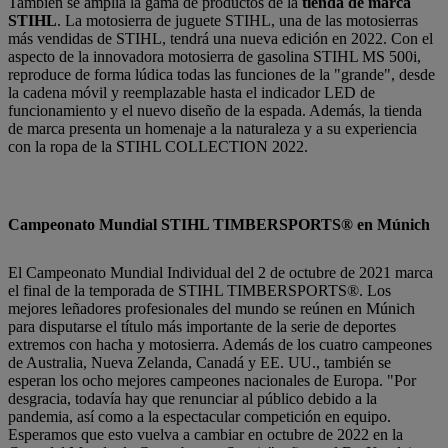
También se amplía la gama de productos de la
tienda de marca
STIHL
. La motosierra de juguete STIHL, una de las motosierras
más vendidas de STIHL, tendrá una nueva edición en 2022. Con el
aspecto de la innovadora motosierra de gasolina STIHL MS 500i,
reproduce de forma lúdica todas las funciones de la "grande", desde
la cadena móvil y reemplazable hasta el indicador LED de
funcionamiento y el nuevo diseño de la espada. Además, la tienda
de marca presenta un homenaje a la naturaleza y a su experiencia
con la ropa de la STIHL COLLECTION 2022.
Campeonato Mundial STIHL TIMBERSPORTS® en Múnich
El Campeonato Mundial Individual del 2 de octubre de 2021 marca
el final de la temporada de STIHL TIMBERSPORTS®. Los
mejores leñadores profesionales del mundo se reúnen en Múnich
para disputarse el título más importante de la serie de deportes
extremos con hacha y motosierra. Además de los cuatro campeones
de Australia, Nueva Zelanda, Canadá y EE. UU., también se
esperan los ocho mejores campeones nacionales de Europa. "Por
desgracia, todavía hay que renunciar al público debido a la
pandemia, así como a la espectacular competición en equipo.
Esperamos que esto vuelva a cambiar en octubre de 2022 en la