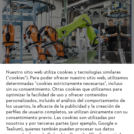
Nuestro sitio web utiliza cookies y tecnologías similares
("cookies"). Para poder ofrecer nuestro sitio web, utilizamos
determinadas "cookies estrictamente necesarias", incluso
STIHL en Alemania
sin su consentimiento. Otras cookies que utilizamos para
optimizar la facilidad de uso y ofrecer contenidos
personalizados, incluido el análisis del comportamiento de
los usuarios, la eficacia de la publicidad y la creación de
perfiles de usuario completos, se utilizan únicamente con su
Información para proveedores
Productos
consentimiento previo. Las cookies son utilizadas por
Contacto
nosotros y por terceras partes (por ejemplo, Google o
Carrera profesional
Tealium), quienes también pueden procesar sus datos
Sistema de denuncia de irregularidades