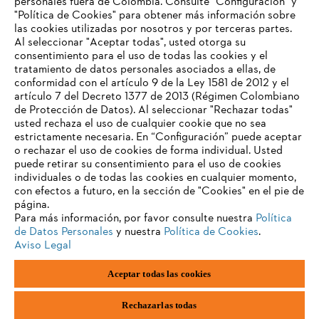
personales fuera de Colombia. Consulte "Configuración" y
"Política de Cookies" para obtener más información sobre
las cookies utilizadas por nosotros y por terceras partes.
Al seleccionar "Aceptar todas", usted otorga su
consentimiento para el uso de todas las cookies y el
tratamiento de datos personales asociados a ellas, de
conformidad con el artículo 9 de la Ley 1581 de 2012 y el
artículo 7 del Decreto 1377 de 2013 (Régimen Colombiano
de Protección de Datos). Al seleccionar "Rechazar todas"
usted rechaza el uso de cualquier cookie que no sea
estrictamente necesaria. En “Configuración” puede aceptar
o rechazar el uso de cookies de forma individual. Usted
puede retirar su consentimiento para el uso de cookies
individuales o de todas las cookies en cualquier momento,
con efectos a futuro, en la sección de "Cookies" en el pie de
página.
Para más información, por favor consulte nuestra
Política
de Datos Personales
y nuestra
Política de Cookies
.
Aviso Legal
Pie de imprenta
Política de privacidad
Aceptar todas las cookies
Información sobre cookies
ANDREAS STIHL AG & Co. KG ©2023
Rechazarlas todas