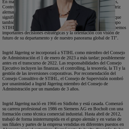
En mayo de 2012, Karl Angler adquirió la división de Finanzas,
Controlling, Sistemas de Información y Servicio en la casa matriz
alemana. "Con su trabajo, el Sr. Angler no solo ha contribuido
significativamente a nuestro buen desarrollo empresarial, sino que
también ha contribuido a la sólida estructura financiera del Grupo
STIHL. Como miembro del Consejo de Administración, le debemos
importantes decisiones estratégicas y la orientación con visión de
futuro de su departamento y de nuestro panorama global de TI".
Ingrid Jägering se incorporará a STIHL como miembro del Consejo
de Administración el 1 de enero de 2023 a más tardar; posiblemente
antes en el transcurso de 2022. Las responsabilidades del Consejo
Ejecutivo incluyen las finanzas, el controlling, la tesorería, la TI y la
gestión de las inversiones corporativas. Por recomendación del
Consejo Consultivo de STIHL, el Consejo de Supervisión nombró
por unanimidad a Ingrid Jägering miembro del Consejo de
Administración por un mandato de 3 años.
Ingrid Jägering nació en 1966 en Südlohn y está casada. Comenzó
su carrera profesional en 1986 en Siemens AG en Bocholt con una
formación como técnica comercial industrial. Hasta abril de 2012,
trabajó de forma ininterrumpida en el grupo alemán y en varias de
sus filiales y partes de la empresa vendidas en diferentes puestos en