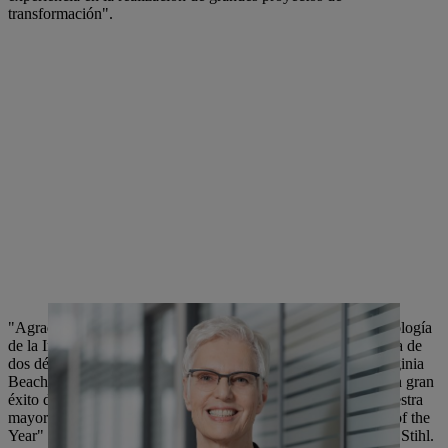
transformación".
"Agradecemos a nuestro anterior director de Finanzas y Tecnología
de la Información su excelente trabajo en STIHL durante cerca de
dos décadas. Nuestra filial estadounidense STIHL Inc. en Virginia
Beach pudo contratar al Sr. Angler en 2002, donde trabajó con gran
éxito durante 10 años como vicepresidente de Finanzas en nuestra
mayor filial extranjera. De hecho, en 2011 fue elegido "CFO of the
Year" por la revista Virginia Business Magazine, afirma el Dr. Stihl.