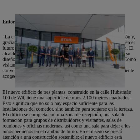
Entorno de trabajo atractivo para un futuro exitoso
"La empresa STIHL es el empleador más importante de la región y,
gracias a su actividad de construcción, demuestra su inversión en el
futuro y su dinamismo", elogió la consejera Susanne Hartmann. El
alcalde, Hans Mäder, añadió: "El nuevo edificio convence por su
diseño moderno y acogedor y su interior funcional y flexible. Como
visitante, uno se siente inmediatamente bienvenido y estoy
convencido de que los empleados también disfrutarán del ambiente
acogedor".
El nuevo edificio de tres plantas, construido en la calle Hubstraße
100 de Wil, tiene una superficie de unos 2.100 metros cuadrados.
Esto significa que no solo hay espacio suficiente para las
instalaciones del comedor, sino también para sentarse en la terraza.
El edificio se completa con una zona de recepción, una sala de
formación para grupos de distribuidores y visitantes, salas de
reuniones y oficinas modernas, así como una sala para dejar a los
niños pequeños en el cambio de turno. En el diseño se prestó
atención a una construcción sostenible: el nuevo edificio está