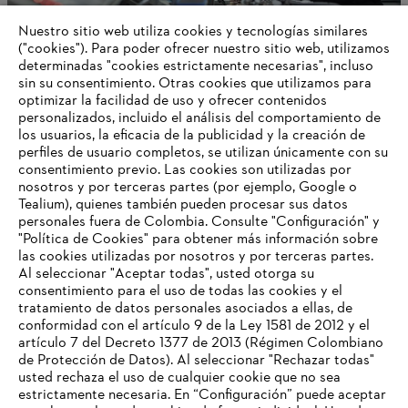
Nuestro sitio web utiliza cookies y tecnologías similares
("cookies"). Para poder ofrecer nuestro sitio web, utilizamos
determinadas "cookies estrictamente necesarias", incluso
STIHL como empresa
sin su consentimiento. Otras cookies que utilizamos para
optimizar la facilidad de uso y ofrecer contenidos
personalizados, incluido el análisis del comportamiento de
los usuarios, la eficacia de la publicidad y la creación de
perfiles de usuario completos, se utilizan únicamente con su
Información para proveedores
Productos
consentimiento previo. Las cookies son utilizadas por
Contacto
nosotros y por terceras partes (por ejemplo, Google o
Carrera profesional
Tealium), quienes también pueden procesar sus datos
Sistema de denuncia de irregularidades
personales fuera de Colombia. Consulte "Configuración" y
"Política de Cookies" para obtener más información sobre
las cookies utilizadas por nosotros y por terceras partes.
Al seleccionar "Aceptar todas", usted otorga su
consentimiento para el uso de todas las cookies y el
tratamiento de datos personales asociados a ellas, de
conformidad con el artículo 9 de la Ley 1581 de 2012 y el
artículo 7 del Decreto 1377 de 2013 (Régimen Colombiano
de Protección de Datos). Al seleccionar "Rechazar todas"
usted rechaza el uso de cualquier cookie que no sea
estrictamente necesaria. En “Configuración” puede aceptar