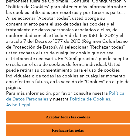
personales fuera de Colombia. Consulte "Configuración" y
"Política de Cookies" para obtener más información sobre
las cookies utilizadas por nosotros y por terceras partes.
Al seleccionar "Aceptar todas", usted otorga su
consentimiento para el uso de todas las cookies y el
tratamiento de datos personales asociados a ellas, de
conformidad con el artículo 9 de la Ley 1581 de 2012 y el
artículo 7 del Decreto 1377 de 2013 (Régimen Colombiano
de Protección de Datos). Al seleccionar "Rechazar todas"
usted rechaza el uso de cualquier cookie que no sea
estrictamente necesaria. En “Configuración” puede aceptar
o rechazar el uso de cookies de forma individual. Usted
puede retirar su consentimiento para el uso de cookies
individuales o de todas las cookies en cualquier momento,
con efectos a futuro, en la sección de "Cookies" en el pie de
página.
Para más información, por favor consulte nuestra
Política
de Datos Personales
y nuestra
Política de Cookies
.
Aviso Legal
Pie de imprenta
Política de privacidad
Aceptar todas las cookies
Información sobre cookies
ANDREAS STIHL AG & Co. KG ©2023
Rechazarlas todas