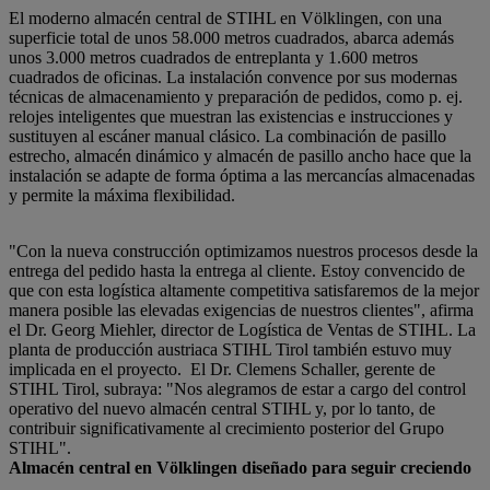
El moderno almacén central de STIHL en Völklingen, con una
superficie total de unos 58.000 metros cuadrados, abarca además
unos 3.000 metros cuadrados de entreplanta y 1.600 metros
cuadrados de oficinas. La instalación convence por sus modernas
técnicas de almacenamiento y preparación de pedidos, como p. ej.
relojes inteligentes que muestran las existencias e instrucciones y
sustituyen al escáner manual clásico. La combinación de pasillo
estrecho, almacén dinámico y almacén de pasillo ancho hace que la
instalación se adapte de forma óptima a las mercancías almacenadas
y permite la máxima flexibilidad.
"Con la nueva construcción optimizamos nuestros procesos desde la
entrega del pedido hasta la entrega al cliente. Estoy convencido de
que con esta logística altamente competitiva satisfaremos de la mejor
manera posible las elevadas exigencias de nuestros clientes", afirma
el Dr. Georg Miehler, director de Logística de Ventas de STIHL. La
planta de producción austriaca STIHL Tirol también estuvo muy
implicada en el proyecto. El Dr. Clemens Schaller, gerente de
STIHL Tirol, subraya: "Nos alegramos de estar a cargo del control
operativo del nuevo almacén central STIHL y, por lo tanto, de
contribuir significativamente al crecimiento posterior del Grupo
STIHL".
Almacén central en Völklingen diseñado para seguir creciendo