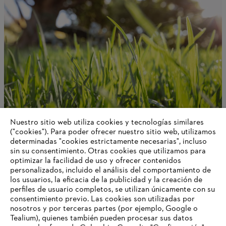
Nuestro sitio web utiliza cookies y tecnologías similares
("cookies"). Para poder ofrecer nuestro sitio web, utilizamos
determinadas "cookies estrictamente necesarias", incluso
Acerca de STIHL
sin su consentimiento. Otras cookies que utilizamos para
optimizar la facilidad de uso y ofrecer contenidos
personalizados, incluido el análisis del comportamiento de
los usuarios, la eficacia de la publicidad y la creación de
perfiles de usuario completos, se utilizan únicamente con su
Información para proveedores
Productos
consentimiento previo. Las cookies son utilizadas por
Contacto
nosotros y por terceras partes (por ejemplo, Google o
Carrera profesional
Tealium), quienes también pueden procesar sus datos
Sistema de denuncia de irregularidades