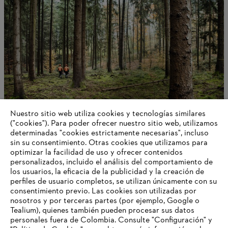
Nuestro sitio web utiliza cookies y tecnologías similares
("cookies"). Para poder ofrecer nuestro sitio web, utilizamos
determinadas "cookies estrictamente necesarias", incluso
Información para proveedores
sin su consentimiento. Otras cookies que utilizamos para
optimizar la facilidad de uso y ofrecer contenidos
personalizados, incluido el análisis del comportamiento de
los usuarios, la eficacia de la publicidad y la creación de
perfiles de usuario completos, se utilizan únicamente con su
Información para proveedores
Productos
consentimiento previo. Las cookies son utilizadas por
Contacto
nosotros y por terceras partes (por ejemplo, Google o
Carrera profesional
Tealium), quienes también pueden procesar sus datos
Sistema de denuncia de irregularidades
personales fuera de Colombia. Consulte "Configuración" y