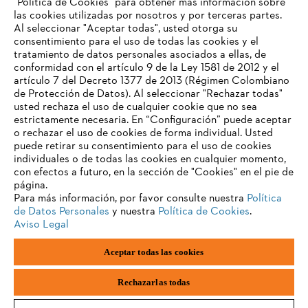
"Política de Cookies" para obtener más información sobre
las cookies utilizadas por nosotros y por terceras partes.
Al seleccionar "Aceptar todas", usted otorga su
consentimiento para el uso de todas las cookies y el
tratamiento de datos personales asociados a ellas, de
conformidad con el artículo 9 de la Ley 1581 de 2012 y el
artículo 7 del Decreto 1377 de 2013 (Régimen Colombiano
de Protección de Datos). Al seleccionar "Rechazar todas"
usted rechaza el uso de cualquier cookie que no sea
estrictamente necesaria. En “Configuración” puede aceptar
o rechazar el uso de cookies de forma individual. Usted
puede retirar su consentimiento para el uso de cookies
individuales o de todas las cookies en cualquier momento,
con efectos a futuro, en la sección de "Cookies" en el pie de
página.
Para más información, por favor consulte nuestra
Política
de Datos Personales
y nuestra
Política de Cookies
.
Aviso Legal
Pie de imprenta
Política de privacidad
Aceptar todas las cookies
Información sobre cookies
ANDREAS STIHL AG & Co. KG ©2023
Rechazarlas todas