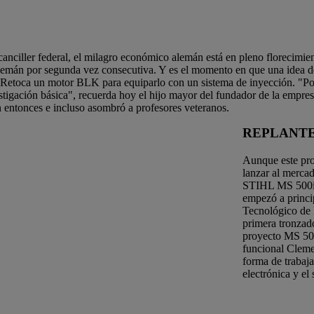
iller federal, el milagro económico alemán está en pleno florecimiento
emán por segunda vez consecutiva. Y es el momento en que una idea de
. Retoca un motor BLK para equiparlo con un sistema de inyección. "Por
stigación básica", recuerda hoy el hijo mayor del fundador de la empres
an entonces e incluso asombró a profesores veteranos.
REPLANTE
Aunque este pro
lanzar al merca
STIHL MS 500i e
empezó a princip
Tecnológico de 
primera tronzad
proyecto MS 500
funcional Cleme
forma de trabaja
electrónica y e