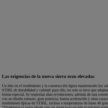
Las exigencias de la nueva sierra eran elevadas
Un hito en el rendimiento y la construcción ligera manteniendo los val
STIHL de durabilidad y calidad: para ello, no solo se tuvo que adapta
forma especial. Se requerían altas revoluciones, además de una constr
con un diseño robusto, gran potencia, buena aceleración y otras caract
rendimiento típicas de STIHL, incluso a temperaturas de hasta 40 gra
"Diseñamos la sierra desde cero en papel para sacarle el máximo part