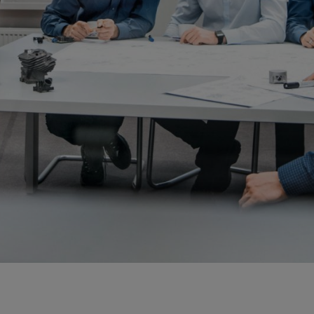
 Pero la STIHL MS 500i es mucho más que eso: es la primera motosierra
os últimos avances en software y electrónica.