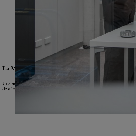
La MS 500i en detalle
Una auténtica máquina de gran rendimiento, una máquina profesional.
de años de experiencia en la construcción de máquinas clásicas y de l