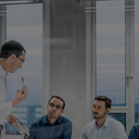
 carburador. "El know-how adicional que hemos generado en los último
afirma Clemens Klatt, refiriéndose a la particularidad de los procesos d
racción entre los departamentos es crucial". Lo que hoy ocurre en el d
ido el hardware, ahora es posible generar un gran progreso de desarrol
El resultado del
rendimiento sin 
profesionales d
sin batería que 
diseño es un me
Al centrarse en
inteligentes, l
primera vez en 
facilita el mant
posible en casi 