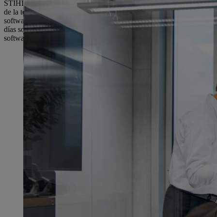
STIHL conoce la estructura y el nuevo diseño de las motosierras con
de la tecnología de medición y el desarrollo de software, es enorme", 
software. "Tenemos una visión muy integradora en este ámbito, la inte
días solía llevar varias semanas hace algún tiempo. Una vez establec
software.