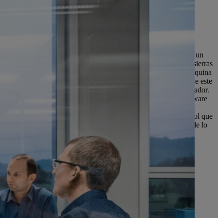
s años, por ejemplo, en los campos
e coordinación en la ingeniería de
esarrollo de software en unos pocos
lo en muy poco tiempo adaptando el
 dúo perfecto de disciplinas es un producto único e intuitivo con un
precedentes y la mejor relación potencia/peso de todas las motosierras
e calidad probada de STIHL. Y, sin embargo, también es una máquina
se mantiene fiel al lema "menos es más". Uno de los resultados de este
nor número de conexiones de cables y la eliminación del carburador.
 los componentes de hardware esenciales y las funciones de software
a máquina es robusta y requiere poco mantenimiento. Además, por
una motosierra, hay una memoria de fallos en la unidad de control que
enimiento en la tienda especialista. "Hemos llegado a los límites de lo
todos los aspectos de esta máquina", afirma Clemens Klatt.