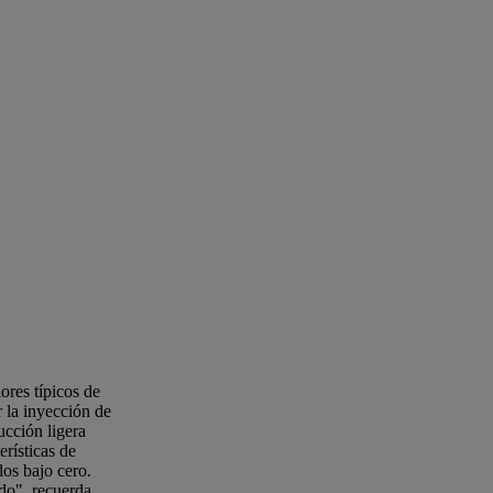
ores típicos de
r la inyección de
ucción ligera
erísticas de
dos bajo cero.
ido", recuerda