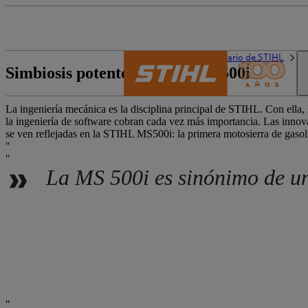
El mundo de STIHL
Diario de STIHL
L
Simbiosis potente: STIHL MS 500i
La ingeniería mecánica es la disciplina principal de STIHL. Con ella, 
la ingeniería de software cobran cada vez más importancia. Las inno
se ven reflejadas en la STIHL MS500i: la primera motosierra de gasol
La MS 500i es sinónimo de un