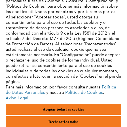
personales fuera de Colombia. Consulte "Configuración" y
"Política de Cookies" para obtener más información sobre
las cookies utilizadas por nosotros y por terceras partes.
Al seleccionar "Aceptar todas", usted otorga su
consentimiento para el uso de todas las cookies y el
tratamiento de datos personales asociados a ellas, de
conformidad con el artículo 9 de la Ley 1581 de 2012 y el
artículo 7 del Decreto 1377 de 2013 (Régimen Colombiano
de Protección de Datos). Al seleccionar "Rechazar todas"
usted rechaza el uso de cualquier cookie que no sea
estrictamente necesaria. En “Configuración” puede aceptar
o rechazar el uso de cookies de forma individual. Usted
puede retirar su consentimiento para el uso de cookies
individuales o de todas las cookies en cualquier momento,
con efectos a futuro, en la sección de "Cookies" en el pie de
página.
Para más información, por favor consulte nuestra
Política
de Datos Personales
y nuestra
Política de Cookies
.
Aviso Legal
Pie de imprenta
Política de privacidad
Aceptar todas las cookies
Información sobre cookies
ANDREAS STIHL AG & Co. KG ©2023
Rechazarlas todas