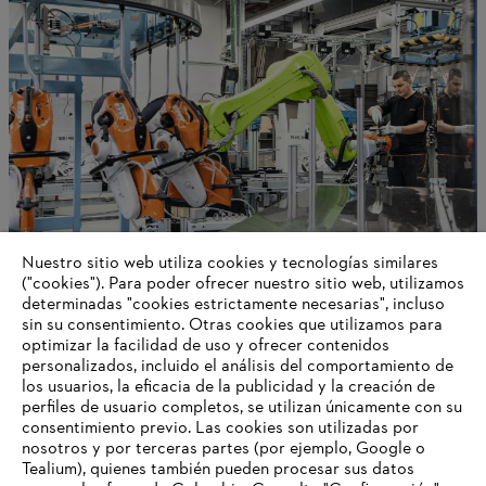
Nuestro sitio web utiliza cookies y tecnologías similares
("cookies"). Para poder ofrecer nuestro sitio web, utilizamos
determinadas "cookies estrictamente necesarias", incluso
Conexión mundial
sin su consentimiento. Otras cookies que utilizamos para
optimizar la facilidad de uso y ofrecer contenidos
personalizados, incluido el análisis del comportamiento de
los usuarios, la eficacia de la publicidad y la creación de
perfiles de usuario completos, se utilizan únicamente con su
Información para proveedores
Productos
consentimiento previo. Las cookies son utilizadas por
Contacto
nosotros y por terceras partes (por ejemplo, Google o
Carrera profesional
Tealium), quienes también pueden procesar sus datos
Sistema de denuncia de irregularidades