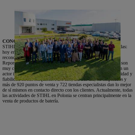
El equipo de STIHL Polonia delante del edificio de la empresa de
marketing y ventas. 63 empleados trabajan día tras día para
garantizar que la marca STIHL siga siendo tan conocida y popular
como lo es hoy.
CONOCE LA MARCA
STIHL Polonia ha tenido mucho éxito en las últimas tres décadas:
hoy en día, Polonia es el país del Grupo STIHL con el mayor
reconocimiento de marca. Así lo indica el «Brand Awareness
Report» de 2023. El nombre, la marca STIHL y los productos son
muy conocidos en todo el país. La empresa se ha convertido en un
actor importante en el mercado polaco y es conocida por la calidad y
fiabilidad de sus máquinas. Para ello, día tras día, 63 empleados y
más de 920 puntos de venta y 722 tiendas especialistas dan lo mejor
de sí mismos en contacto directo con los clientes. Actualmente, todas
las actividades de STIHL en Polonia se centran principalmente en la
venta de productos de batería.